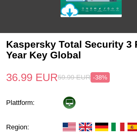
Kaspersky Total Security 3 
Year Key Global
36.99
EUR
59.99
EUR
-38%
Plattform:
Region: