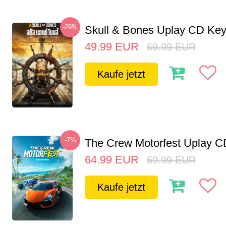
-29%
Skull & Bones Uplay CD Ke
49.99
EUR
69.99
EUR
Kaufe jetzt
-7%
The Crew Motorfest Uplay 
64.99
EUR
69.99
EUR
Kaufe jetzt