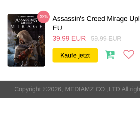
-33%
Assassin's Creed Mirage Up
EU
39.99
EUR
59.99
EUR
Kaufe jetzt
Copyright ©2026, MEDIAMZ CO.,LTD All righ