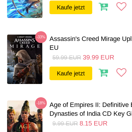
Kaufe jetzt
-33%
Assassin's Creed Mirage Up
EU
39.99
EUR
59.99
EUR
Kaufe jetzt
-18%
Age of Empires II: Definitive 
Dynasties of India CD Key G
8.15
EUR
9.99
EUR