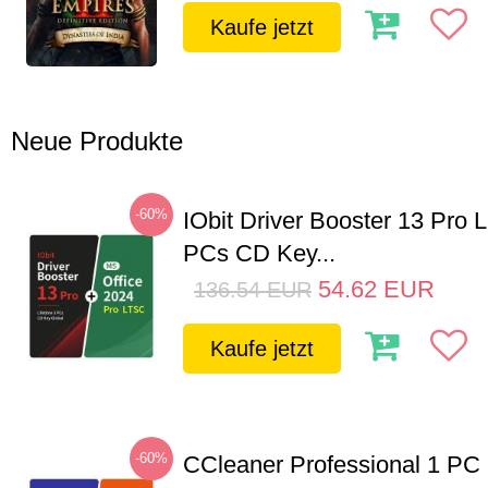
Kaufe jetzt
Neue Produkte
-60%
IObit Driver Booster 13 Pro L
PCs CD Key...
54.62
EUR
136.54
EUR
Kaufe jetzt
-60%
CCleaner Professional 1 PC