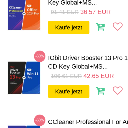
Key Global+MS...
36.57
EUR
91.41
EUR
Kaufe jetzt
-60%
IObit Driver Booster 13 Pro 
CD Key Global+MS...
42.65
EUR
106.61
EUR
Kaufe jetzt
-60%
CCleaner Professional For A