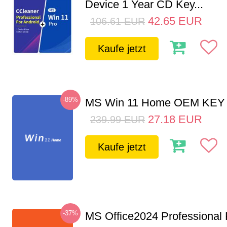
Device 1 Year CD Key...
42.65
EUR
106.61
EUR
Kaufe jetzt
-89%
MS Win 11 Home OEM KE
27.18
EUR
239.99
EUR
Kaufe jetzt
-37%
MS Office2024 Professional