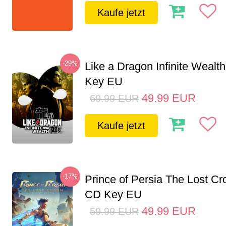
Kaufe jetzt
-29%
Like a Dragon Infinite Weal
Key EU
49.99
EUR
69.99
EUR
Kaufe jetzt
-17%
Prince of Persia The Lost C
CD Key EU
49.99
EUR
59.99
EUR