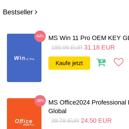
Bestseller
-84%
MS Win 11 Pro OEM KEY 
31.18
EUR
199.99
EUR
Kaufe jetzt
-38%
MS Office2024 Professional
Global
24.50
EUR
39.78
EUR