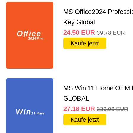
MS Office2024 Professi
Key Global
24.50
EUR
39.78
EUR
Kaufe jetzt
MS Win 11 Home OEM
GLOBAL
27.18
EUR
239.99
EUR
Kaufe jetzt