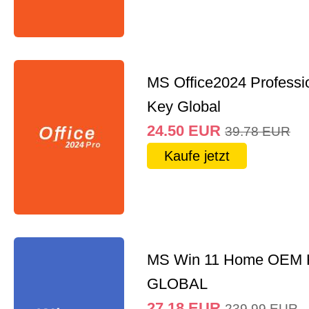
MS Office2024 Professi
Key Global
24.50
EUR
39.78
EUR
Kaufe jetzt
MS Win 11 Home OEM
GLOBAL
27.18
EUR
239.99
EUR