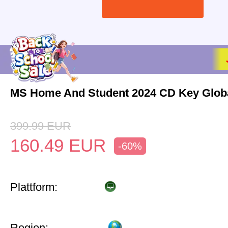
MS Home And Student 2024 CD Key Glob
399.99
EUR
160.49
EUR
-60%
Plattform:
Region: