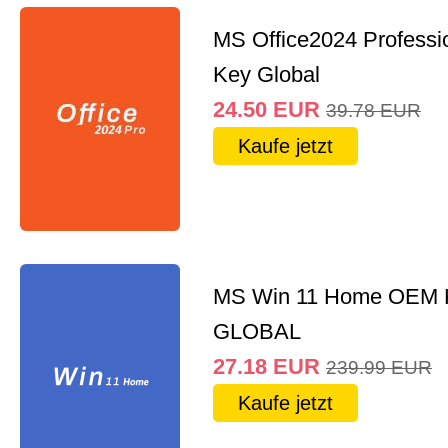
MS Office2024 Professi
Key Global
24.50
EUR
39.78
EUR
Kaufe jetzt
MS Win 11 Home OEM
GLOBAL
27.18
EUR
239.99
EUR
Kaufe jetzt