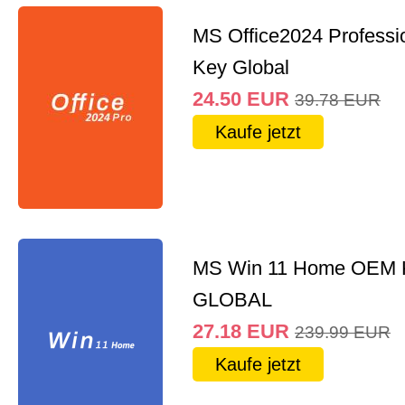
MS Office2024 Professi
Key Global
24.50
EUR
39.78
EUR
Kaufe jetzt
MS Win 11 Home OEM
GLOBAL
27.18
EUR
239.99
EUR
Kaufe jetzt