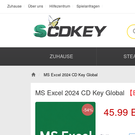
Zuhause
Über uns
Hilfezentrum
Spielanfragen
ZUHAUSE
STE
MS Excel 2024 CD Key Global
MS Excel 2024 CD Key Global
【B
45.99
-54%