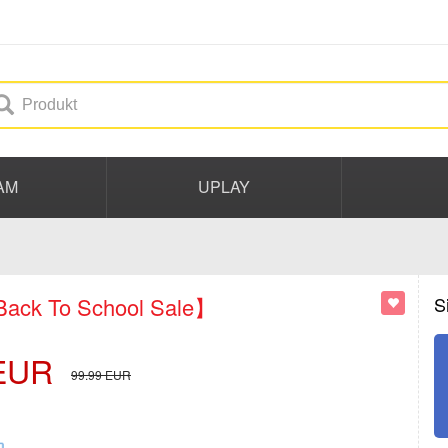
AM
UPLAY
ack To School Sale】
S
EUR
99.99
EUR