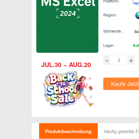
Plattform :
Region :
Stichworte :
Lager :
Auf
JUL.30 ~ AUG.20
Kaufe Jetzt
Produktbeschreibung
Häufig gestellte 