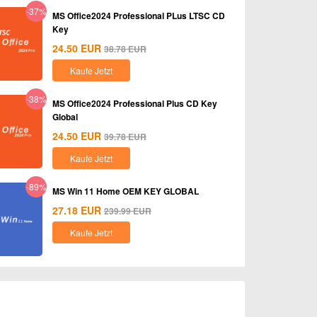
-37%
MS Office2024 Professional PLus LTSC CD
Key
24.50
EUR
38.78
EUR
Kaufe Jetzt
-38%
MS Office2024 Professional Plus CD Key
Global
24.50
EUR
39.78
EUR
Kaufe Jetzt
-89%
MS Win 11 Home OEM KEY GLOBAL
27.18
EUR
239.99
EUR
Kaufe Jetzt