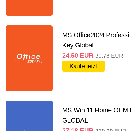
MS Office2024 Professi
Key Global
24.50
EUR
39.78
EUR
Kaufe jetzt
MS Win 11 Home OEM
GLOBAL
27.18
EUR
239.99
EUR