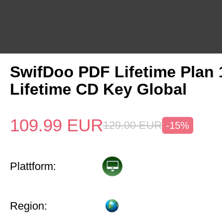
SwifDoo PDF Lifetime Plan
Lifetime CD Key Global
109.99
EUR
129.00
EUR
-15%
Plattform:
Region: