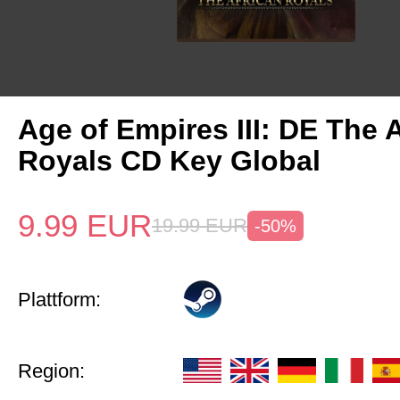
Age of Empires III: DE The 
Royals CD Key Global
9.99
EUR
19.99
EUR
-50%
Plattform:
Region: