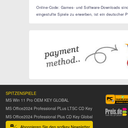
Online-Code: Games- und Software-Downloads sind 
eingestufte Spiele zu erwerben, ist ein deutscher P
SPITZENSPIELE
MS Win 11 Pro OEM KEY GLOBAL
MS Office2024 Professional PLus LTSC CD Key
MS Office2024 Professional Plus CD Key Global
Abonnieren Sie den scdkey Newsletter