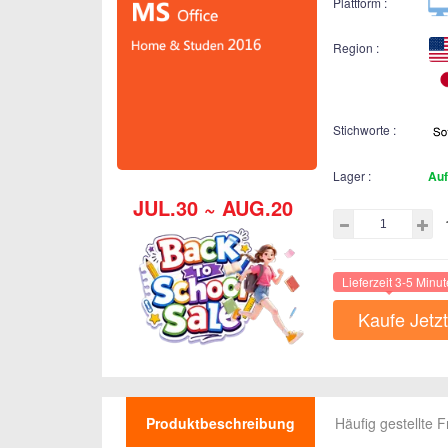
Plattform :
Region :
Stichworte :
Lager :
Auf
JUL.30 ~ AUG.20
Lieferzeit 3-5 Minu
Kaufe Jetzt
Produktbeschreibung
Häufig gestellte 