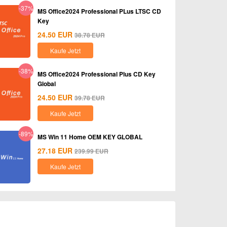
-37%
MS Office2024 Professional PLus LTSC CD
Key
24.50
EUR
38.78
EUR
Kaufe Jetzt
-38%
MS Office2024 Professional Plus CD Key
Global
24.50
EUR
39.78
EUR
Kaufe Jetzt
-89%
MS Win 11 Home OEM KEY GLOBAL
27.18
EUR
239.99
EUR
Kaufe Jetzt