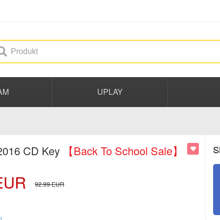
AM
UPLAY
 2016 CD Key
【Back To School Sale】
S
EUR
92.99
EUR