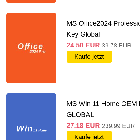
MS Office2024 Professi
Key Global
24.50
EUR
39.78
EUR
Kaufe jetzt
MS Win 11 Home OEM
GLOBAL
27.18
EUR
239.99
EUR
Kaufe jetzt