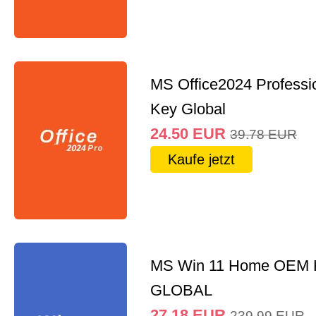
MS Office2024 Professi
Key Global
24.50
EUR
39.78
EUR
Kaufe jetzt
MS Win 11 Home OEM
GLOBAL
27.18
EUR
239.99
EUR