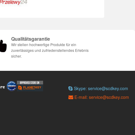
Qualitätsgarantie
Wir stellen hochwertige Produkte für ein
zuverlässiges und zufriedenstellendes Erlebnis
sicher.
Skype: service@scdkey.com
E-mail: service@scdkey.com