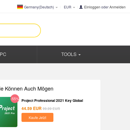
Germany(Deutsch)
EUR
Einloggen
oder
Anmelden
PC
TOOLS
ie Können Auch Mögen
-55%
Project Professional 2021 Key Global
44.59
EUR
99.99
EUR
Kaufe Jetzt