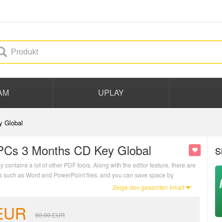
AM
UPLAY
y Global
PCs 3 Months CD Key Global
S
contains a lot of other PDF tools. Along with the editor feature, there are
ats such as Word and PowerPoint files, and you can save space by
Zeige den gesamten Inhalt
EUR
60.00
EUR