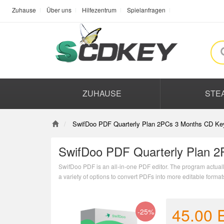
Zuhause
Über uns
Hilfezentrum
Spielanfragen
ZUHAUSE
STE
SwifDoo PDF Quarterly Plan 2PCs 3 Months CD Ke
SwifDoo PDF Quarterly Plan 2
SwifDoo PDF is an all-in-one PDF editor. The program actually 
a variety of options to convert PDFs into more editable form
combining individual PDF documents into one file.
45.00
-25%