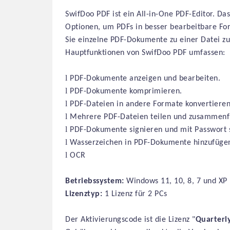
SwifDoo PDF ist ein All-in-One PDF-Editor. Da
Optionen, um PDFs in besser bearbeitbare Fo
Sie einzelne PDF-Dokumente zu einer Datei 
Hauptfunktionen von SwifDoo PDF umfassen:
l
PDF-Dokumente anzeigen und bearbeiten.
l
PDF-Dokumente komprimieren.
l
PDF-Dateien in andere Formate konvertieren
l
Mehrere PDF-Dateien teilen und zusammenf
l
PDF-Dokumente signieren und mit Passwort 
l
Wasserzeichen in PDF-Dokumente hinzufüge
l
OCR
Betriebssystem:
Windows 11, 10, 8, 7 und XP 
Lizenztyp:
1 Lizenz für 2 PCs
Der Aktivierungscode ist die Lizenz "
Quarterl