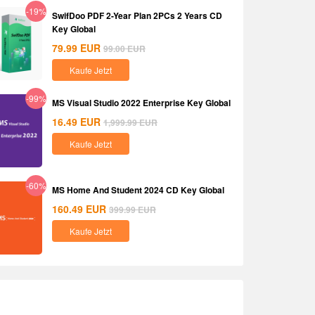
-19%
SwifDoo PDF 2-Year Plan 2PCs 2 Years CD
Key Global
79.99
EUR
99.00
EUR
Kaufe Jetzt
-99%
MS Visual Studio 2022 Enterprise Key Global
16.49
EUR
1,999.99
EUR
Kaufe Jetzt
-60%
MS Home And Student 2024 CD Key Global
160.49
EUR
399.99
EUR
Kaufe Jetzt