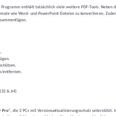
s Programm enthält tatsächlich viele weitere PDF-Tools. Neben de
rmate wie Word- und PowerPoint-Dateien zu konvertieren. Zudem
zusammenfügen.
.
ügen.
schützen.
n/entfernen.
(32 & 64)
y
Pro
", die 2 PCs mit Versionsaktualisierungsschutz unterstützt. 